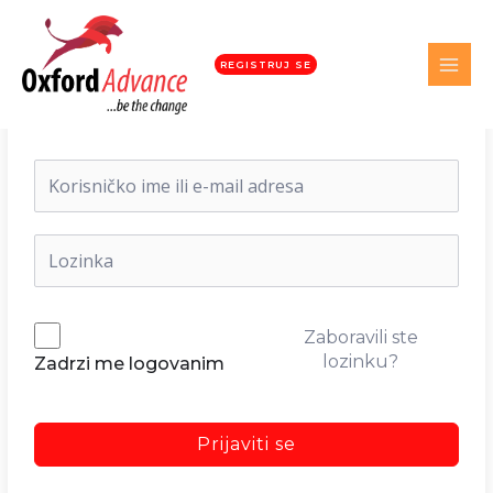
REGISTRUJ SE
Dobrodošli nazad!
Zaboravili ste
lozinku?
Zadrzi me logovanim
Prijaviti se