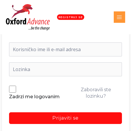
REGISTRUJ SE
Dobrodošli nazad!
Zaboravili ste
lozinku?
Zadrzi me logovanim
Prijaviti se