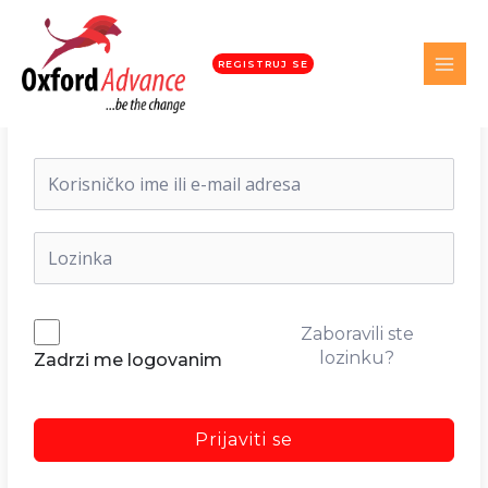
REGISTRUJ SE
Dobrodošli nazad!
Zaboravili ste
lozinku?
Zadrzi me logovanim
Prijaviti se