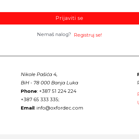
Prijaviti se
Nemaš nalog?
Registruj se!
Nikole Pašića 4,
BiH - 78 000 Banja Luka
Phone
: +387 51 224 224
+387 65 333 335;
Email
: info@oxfordec.com