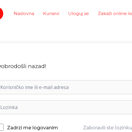
Naslovna
Kursevi
Uloguj se
Zakaži online k
obrodošli nazad!
Zaboravili ste lozink
Zadrzi me logovanim