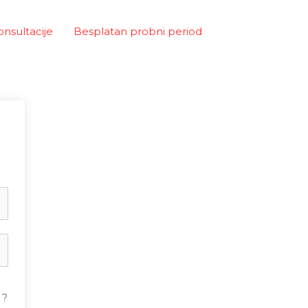
onsultacije
Besplatan probni period
u?