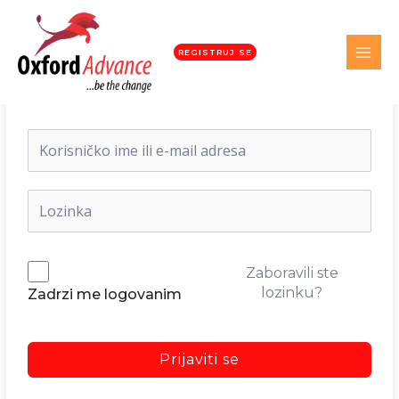
REGISTRUJ SE
Dobrodošli nazad!
Zaboravili ste
lozinku?
Zadrzi me logovanim
Prijaviti se