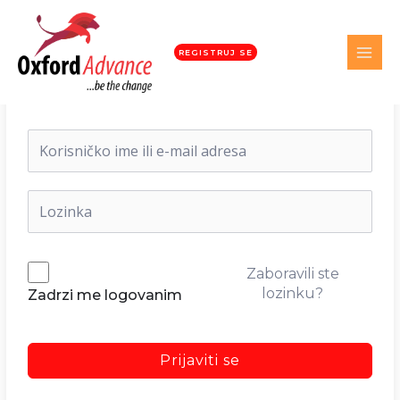
REGISTRUJ SE
Dobrodošli nazad!
Zaboravili ste
lozinku?
Zadrzi me logovanim
Prijaviti se