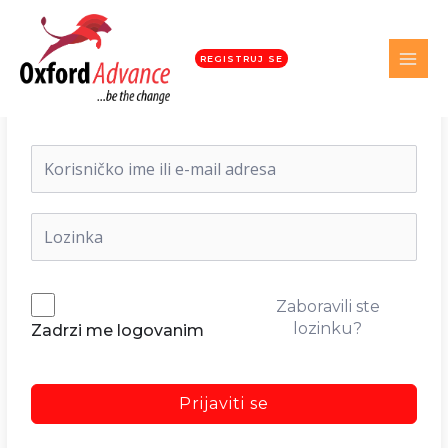
REGISTRUJ SE
Dobrodošli nazad!
Zaboravili ste
lozinku?
Zadrzi me logovanim
Prijaviti se