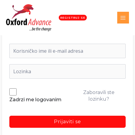
REGISTRUJ SE
Dobrodošli nazad!
Zaboravili ste
lozinku?
Zadrzi me logovanim
Prijaviti se