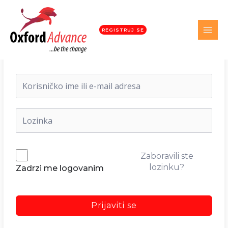
REGISTRUJ SE
Dobrodošli nazad!
Zaboravili ste
lozinku?
Zadrzi me logovanim
Prijaviti se