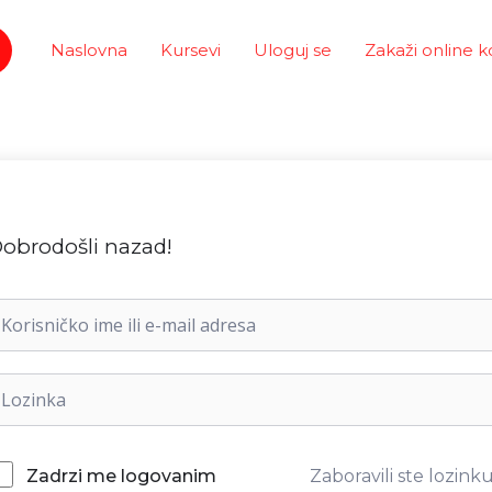
Naslovna
Kursevi
Uloguj se
Zakaži online k
obrodošli nazad!
Zaboravili ste lozink
Zadrzi me logovanim