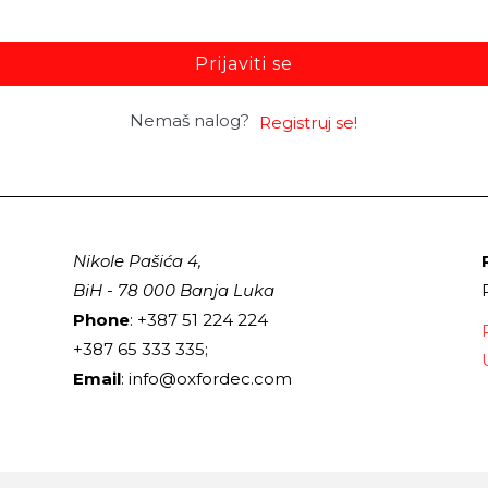
Prijaviti se
Nemaš nalog?
Registruj se!
Nikole Pašića 4,
BiH - 78 000 Banja Luka
Phone
: +387 51 224 224
+387 65 333 335;
Email
: info@oxfordec.com