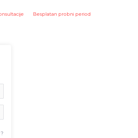
onsultacije
Besplatan probni period
u?