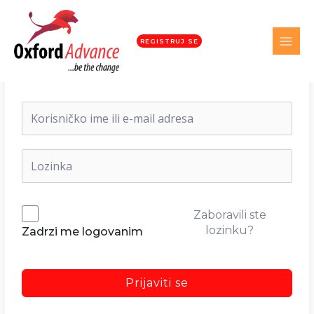
REGISTRUJ SE
Dobrodošli nazad!
Zaboravili ste
lozinku?
Zadrzi me logovanim
Prijaviti se