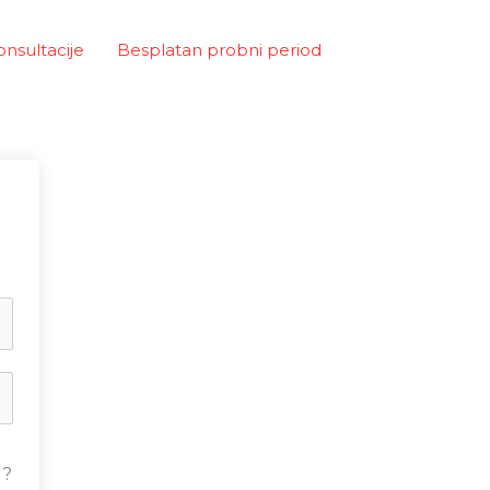
onsultacije
Besplatan probni period
u?