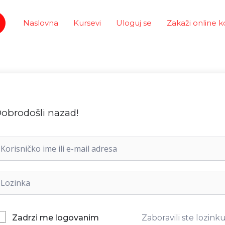
Naslovna
Kursevi
Uloguj se
Zakaži online k
obrodošli nazad!
Zaboravili ste lozink
Zadrzi me logovanim