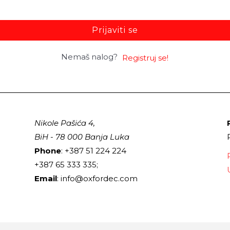
Prijaviti se
Nemaš nalog?
Registruj se!
Nikole Pašića 4,
BiH - 78 000 Banja Luka
Phone
: +387 51 224 224
+387 65 333 335;
Email
: info@oxfordec.com