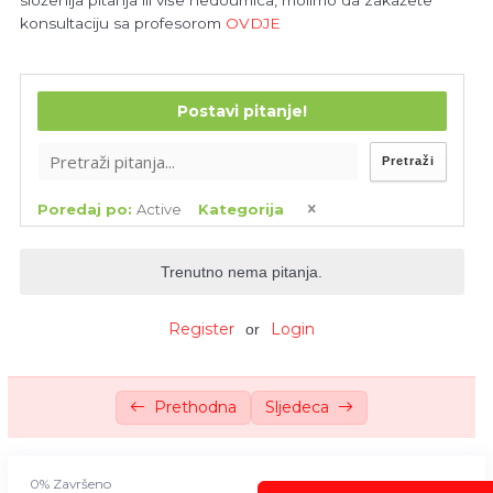
složenija pitanja ili više nedoumica, molimo da zakažete
konsultaciju sa profesorom
OVDJE
Lektion 13 – Neue Kleider
0/11
Lektion 14 – Feste
0/11
Postavi pitanje!
Pretraži
Poredaj po:
Active
Kategorija
Trenutno nema pitanja.
Register
Login
or
Prethodna
Sljedeca
0%
Završeno