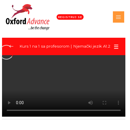
REGISTRUJ SE
Kurs 1 na 1 sa profesorom | Njemački jezik A1.2
VAŽNE INSTRUKCIJE: Zakazivanje
0/1
konsultacija 1 na 1 sa predavačima
Lektion 8 – Beruf und Arbeit
0/10
8.1. Berufe
07:43
8.1. Übung
8.2. Temporale Präpositionen
08:29