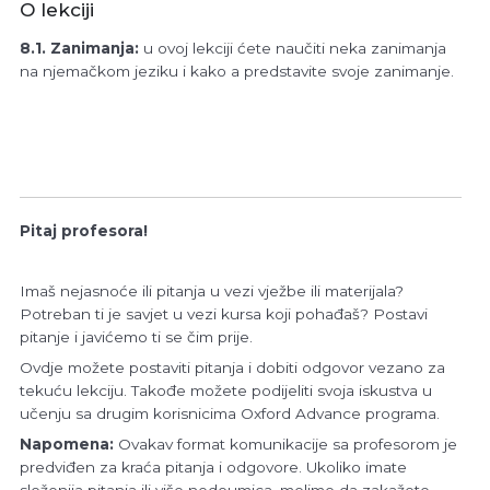
O lekciji
8.2. Übung
8.1. Zanimanja:
u ovoj lekciji ćete naučiti neka zanimanja
8.3. Präteritum
08:37
na njemačkom jeziku i kako a predstavite svoje zanimanje.
8.3. Übung
Übung der Aussprache
00:00
Test zu Lektion 8
00:00
Wortschatz
00:00
Pitaj profesora!
Grammatik
00:00
Imaš nejasnoće ili pitanja u vezi vježbe ili materijala?
Potreban ti je savjet u vezi kursa koji pohađaš? Postavi
Lektion 9 – In einer fremden Stadt
0/10
pitanje i javićemo ti se čim prije.
Ovdje možete postaviti pitanja i dobiti odgovor vezano za
Lektion 10 – Gesundheit
0/10
tekuću lekciju. Takođe možete podijeliti svoja iskustva u
učenju sa drugim korisnicima Oxford Advance programa.
Lektion 11 – In der Stadt unterwegs
0/10
Napomena:
Ovakav format komunikacije sa profesorom je
predviđen za kraća pitanja i odgovore. Ukoliko imate
Lektion 12 – Der Kunde ist König
0/10